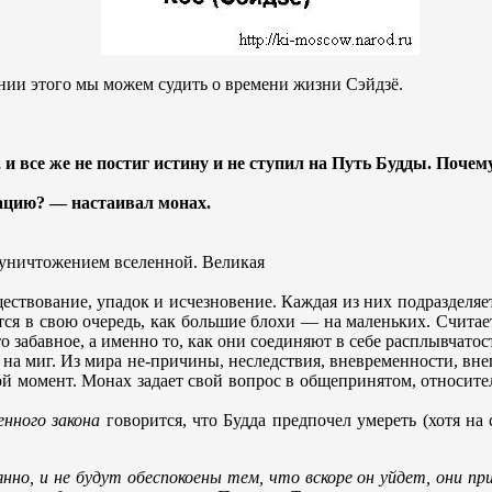
вании этого мы можем судить о времени жизни Сэйдзё.
и все же не постиг истину и не ступил на Путь Будды. Почему
тацию? — настаивал монах.
 уничтожением вселенной. Великая
ествование, упадок и исчезновение. Каждая из них подразделяе
ся в свою очередь, как большие блохи — на маленьких. Считает
то забавное, а именно то, как они соединяют в себе расплывчатос
на миг. Из мира не-причины, неследствия, вневременности, вне
й момент. Монах задает свой вопрос в общепринятом, относите
нного закона
говорится, что Будда предпочел умереть (хотя на
но, и не будут обеспокоены тем, что вскоре он уйдет, они пр