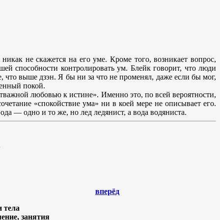
никак не скажется на его уме. Кроме того, возникает вопрос,
шей способности контролировать ум. Блейк говорит, что люди
 что выше дзэн. Я бы ни за что не променял, даже если бы мог,
енный покой.
отважной любовью к истине». Именно это, по всей вероятности,
четание «спокойствие ума» ни в коей мере не описывает его.
да — одно и то же, но лед ледянист, а вода водяниста.
.
вперёд
и тела
ение, занятия