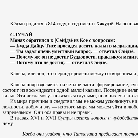
Кёдзан родился в 814 году, в год смерти Хякудзё. На осно
СЛУЧАЙ
Монах обратился к [Сэй]дзё из Кое с вопросом:
— Будда Дайцу Тисе просидел десять кальп в медитации, 
— Ты задал очень уместный вопрос, — ответил Сэйдзё.
— Почему же он не достиг Буддовости, практикуя меди
— Потому что не достиг, — ответил Сэйдзё.
Кальпа, или эон, это период времени между сотворением и
Кальпа подразделяется на четыре части: формирование, сущ
состоит из восьмидесяти одной малой кальпы. Последние делят
кальп. Эти числа могут показаться глупыми, но в них есть что-
Из мира причины и следствия мы не можем ускользнуть ни 
ложности, добру и злу — из этого мира мы можем уйти в любо
запредельном. Они оба правы и не правы.
В главах XVI и XVII
Сутры цветка лотоса и чудодействе
нему.
Когда они увидят, что Татхагата пребывает постоян