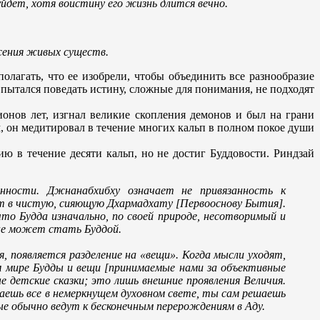
йдет, хотя воистину его жизнь длится вечно.
асения живых существ.
олагать, что ее изобрели, чтобы объединить все разнообразие
пытался поведать истину, сложные для понимания, не подходят
онов лет, изгнал великие скопления демонов и был на грани
м, он медитировал в течение многих кальп в полном покое души
ю в течение десяти кальп, но не достиг Буддовости. Риндзай
нности. Джнанабхибху означает не привязанность к
т в чистую, сияющую Дхармадхату [Первооснову Бытия].
что Будда изначально, по своей природе, несотворимый и
 не может стать Буддой.
, появляется разделение на «вещи». Когда мысли уходят,
м мире Будды и вещи [принимаемые нами за объективные
 детские сказки; это лишь внешние проявления Величия.
маешь все в немеркнущем духовном свете, ты сам решаешь
ые обычно ведут к бесконечным перерождениям в Аду.