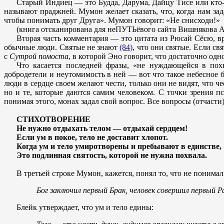
Старый Индиец — это Будда, Дарума, Дайцу Тисе или кто-
называют праджней. Мумон желает сказать, что, когда нам за
чтобы понимать друг Друга». Мумон говорит: «Не снисходи!»
(книга отсканирована для неПУТЬёвого сайта Вишнякова Андр
Вторая часть комментария — это цитата из Рюсай Сёсю, в
обычные люди. Святые не знают
(84)
, что они святые. Если с
с
Сутрой помоста
, в которой Эно говорит, что достаточно о
Что касается последней фразы, «не нуждающейся в похв
добродетели и неутомимость в ней — вот что такое небесное 
люди в сердце своем желают чести, только они не видят, что ч
но и те, которые даются самим человеком. С точки зрения п
понимая этого, монах задал свой вопрос. Все вопросы (отчасти
СТИХОТВОРЕНИЕ
Не нужно отдыхать телом — отдыхай сердцем!
Если ум в покое, тело не доставит хлопот.
Когда ум и тело умиротворены и пребывают в единстве,
Это подлинная святость, которой не нужна похвала.
В третьей строке Мумон, кажется, понял то, что не понимал
Бог заключил первый Брак, человек совершил первый Р
Блейк утверждает, что ум и тело едины: