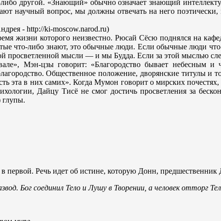
либо другой. «Знающий» обычно означает знающий интеллектуал
дают научный вопрос, мы должны отвечать на него поэтически, 
ея - http://ki-moscow.narod.ru)
ремя жизни которого неизвестно. Рюсай Сёсю поднялся на каф
вятые что-либо знают, это обычные люди. Если обычные люди что
дной просветленной мысли — и мы Будда. Если за этой мыслью с
але», Мэн-цзы говорит: «Благородство бывает небесным и че
благородство. Общественное положение, дворянские титулы и том
есть эта в них самих». Когда Мумон говорит о мирских почестях,
сихологии, Дайцу Тисё не смог достичь просветления за бескон
) глупы.
 в первой. Речь идет об истине, которую Донн, предшественник Д
азвод. Бог соединил Тело и Лушу в Творении, а человек отторг Т