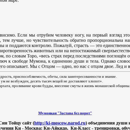
том мире.
висимо. Если мы отрубим человеку ногу, на первый взгляд это 
, тем лучше, но чувствительность обратно пропорциональна на
ьны и поддаются контролю. Пожалуй, страсть — это единственное,
миротворенность животных или на непостижимый сверхъестеств
ом, по словам Торо, «весь страх перед последствиями поглощён 
юч к свободе Мумона, к единению души и тела. Однако словосо
о описывает. Мы с Отцом — одно, но нас с отцом двое. Лед и во
дрость, приспособляемость, обеты, сила заинтересованности и знание.
 ум не возбужден, десять тысяч вещей не доставляют хлопот».
архата, проливание крови будды, внесение смуты в жизнь монашеской общины
Мумонкан "Застава без ворот"
ин Тойцу сайт (
http://ki-moscow.narod.ru
) объединения души 
чения Ки - Москва: Ки-Айкидо, Ки-Класс - тренировки, обуч