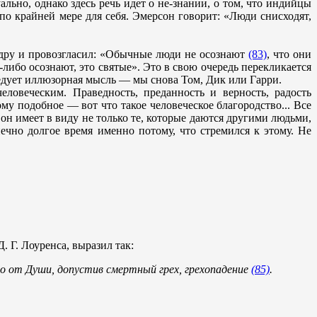
ьно, однако здесь речь идет о не-знании, о том, что индийцы
по крайней мере для себя. Эмерсон говорит: «Люди снисходят,
едру и провозгласил: «Обычные люди не осознают
(83)
, что они
-либо осознают, это святые». Это в свою очередь перекликается
ледует иллюзорная мысль — мы снова Том, Дик или Гарри.
ловеческим. Праведность, преданность и верность, радость
у подобное — вот что такое человеческое благородство... Все
 он имеет в виду не только те, которые даются другими людьми,
ечно долгое время именно потому, что стремился к этому. Не
. Г. Лоуренса, выразил так:
ело от Души, допустив смертный грех, грехопадение
(85)
.