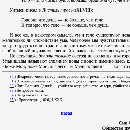
Тело — это часть души, видимая органами чувств в э
Уитмен писал в
Листьях травы
(XLVIII):
Говорю, что душа — не больше, чем тело,
И говорю, что тело — не больше, чем душа.
И все же, в некотором смысле, ум и тело существуют неза
желательно ли спокойствие ума. Чем более мы чувствительны
могут обуздать свои страсти лишь потому, что те не очень сил
свой нервный неуравновешенный характер на естественную у
Но есть также
дополнительное
состояние сознания, в котор
Упанишады называют слиянием воды с водой; именно здесь кл
«Боже Мой, Боже Мой, для чего Ты Меня оставил?» — вот что ег
80.)
Щедрость, чистота, терпение, ревностное стремление, медитация, му
81.)
Это предложение из Синдзиммэя. Судзуки переводит его так: «Когда
82.)
Пять Великих Деяний — убийство отца, убийство матери, убийство 
83.)
Не просветлены.
84.)
Не думают об этом.
85.)
«Проповеди» (1626), LXXX.
назад
Син С
Общество изу