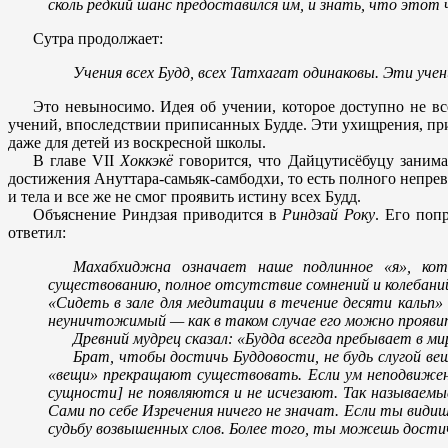
сколь редкий шанс предоставился им, и знать, что этот
Сутра продолжает:
Учения всех Будд, всех Татхагат одинаковы. Эти уче
Это невыносимо. Идея об учении, которое доступно не все
учений, впоследствии приписанных Будде. Эти ухищрения, при
даже для детей из воскресной школы.
В главе VII
Хоккэкё
говорится, что Дайцутисёбуцу заним
достижения Ануттара-самьяк-самбодхи, то есть полного непрев
и тела и все же не смог проявить истину всех Будд.
Объяснение Риндзая приводится в
Риндзай Року
. Его поп
ответил:
Махабхиджна означает наше подлинное «я», кот
существованию, полное отсутствие сомнений и колебан
«Сидеть в зале для медитации в течение десяти кальп
неуничтожимый — как в таком случае его можно прояви
Древний мудрец сказал: «Будда всегда пребывает в ми
Брат, чтобы достичь Буддовости, не будь слугой ве
«вещи» прекращают существовать. Если ум неподвижен,
сущности] не появляются и не исчезают. Так называемы
Сами по себе Изречения ничего не значат. Если ты види
судьбу возвышенных слов. Более того, ты можешь дост