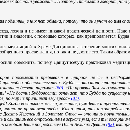
 человек достоин уважения... Поэтому Татхагата говорит, что у
ния подлинны, в них нет обмана, потому что они учат во имя сп
гда, ложна и не имеет никакой практической ценности. Надо п
тчи и аналогии, с помощью которых, как предполагается, Будда 
ался медитацией в Храме Дисциплины в течение многих милли
зойденного просветления, но так и не достиг его. Таким образо
росили объяснить, почему Дайцутисёбуцу практиковал медитаци
орое повсеместно пребывает в природе не-"я» и бесформе
ий при любых обстоятельствах. Будда — это тот, кто проникае
» означает десять парамит
(80)
. «Не проявил Закон» означает, 
ть! «Не достиг Буддовости» означает, что Будда по существу
ре, но мир не причиняет ему вреда»
(81)
.
щей! Когда возникают мысли, желания, суждения и предпочтения
 ничто не причиняет вреда . Как в этом, так и в запредельно
е Десять Изречений и Золотые Слова — это лишь поучительные
шь и слышишь все отраженным в зеркале ума, если ты восприни
ичь освобождения посредством Пяти Великих Деяний
(82)
, котор