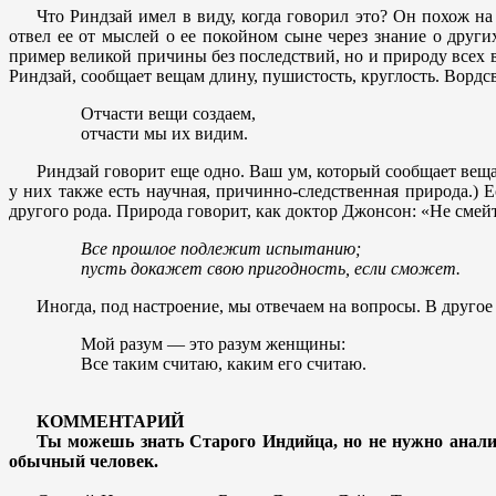
Что Риндзай имел в виду, когда говорил это? Он похож на
отвел ее от мыслей о ее покойном сыне через знание о друг
пример великой причины без последствий, но и природу всех 
Риндзай, сообщает вещам длину, пушистость, круглость. Вордсв
Отчасти вещи создаем,
отчасти мы их видим.
Риндзай говорит еще одно. Ваш ум, который сообщает вещам
у них также есть научная, причинно-следственная природа.) 
другого рода. Природа говорит, как доктор Джонсон: «Не смейт
Все прошлое подлежит испытанию;
пусть докажет свою пригодность, если сможет.
Иногда, под настроение, мы отвечаем на вопросы. В другое
Мой разум — это разум женщины:
Все таким считаю, каким его считаю.
КОММЕНТАРИЙ
Ты можешь знать Старого Индийца, но не нужно анали
обычный человек.