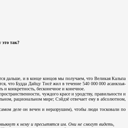
 это так?
тся дальше, и в конце концов мы получаем, что Великая Кальпа
ся, что Будда Дайцу Тисё жил в течение 540 000 000 асанкхья-
ть и конкретность, бесконечное и конечное.
пространственности, чуждого красе и уродству, правильности и
льном, рациональном мире; Сэйдзё отвечает ему в абсолютном,
 самом деле он вечен и неразрушим), чтобы люди тосковали по
ивыкнут к нему и пресытятся им. Они не смогут видеть,