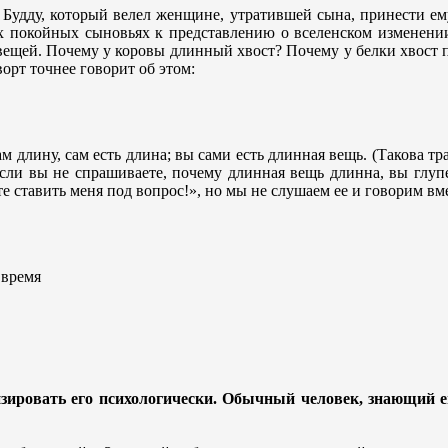
 Будду, который велел женщине, утратившей сына, принести ем
их покойных сыновьях к представлению о вселенском изменении
вещей. Почему у коровы длинный хвост? Почему у белки хвост 
орт точнее говорит об этом:
 длину, сам есть длина; вы сами есть длинная вещь. (Такова тр
Если вы не спрашиваете, почему длинная вещь длинна, вы глупе
е ставить меня под вопрос!», но мы не слушаем ее и говорим вме
 время
зировать его психологически. Обычный человек, знающий е