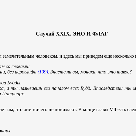
Случай XXIX. ЭНО И ФЛАГ
 замечательным человеком, и здесь мы приведем еще несколько ис
м со словами:
ени, без иероглифа
(139)
. Знаете ли вы, монахи, что это такое?
ода Будды.
ифа, а ты называешь его началом всех Будд. Впоследствии т
ал Патриарх.
ает им, что они ничего не понимают. В конце главы VII есть сл
иарх.