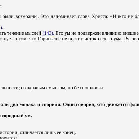
.
 были возможны. Это напоминает слова Христа: «Никто не благ
)
.
ть течение мыслей
(143)
. Его ум не подвержен влиянию внешнег
твует о том, что Гарин еще не постиг исток своего ума. Руков
тальности; со здравым смыслом, но без пошлости.
ояли два монаха и спорили. Один говорил, что движется флаг
лагородный ум.
стории; отличается лишь ее конец.
ворится: