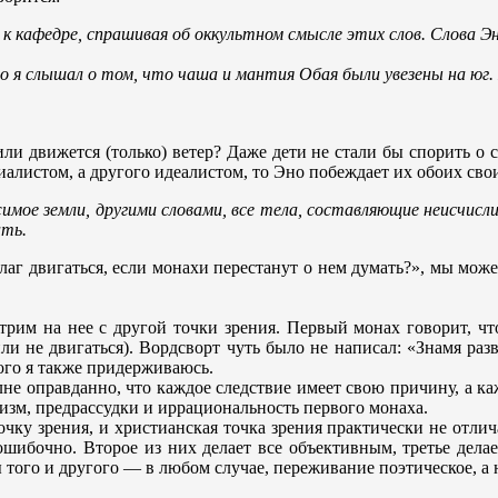
 к кафедре, спрашивая об оккультном смысле этих слов. Слова 
о я слышал о том, что чаша и мантия Обая были увезены на юг.
или движется (только) ветер? Даже дети не стали бы спорить о
риалистом, а другого идеалистом, то Эно побеждает их обоих сво
жимое земли, другими словами, все тела, составляющие неисчис
ать.
лаг двигаться, если монахи перестанут о нем думать?», мы може
трим на нее с другой точки зрения. Первый монах говорит, чт
ли не двигаться). Вордсворт чуть было не написал: «Знамя разв
рого я также придерживаюсь.
не оправданно, что каждое следствие имеет свою причину, а ка
изм, предрассудки и иррациональность первого монаха.
очку зрения, и христианская точка зрения практически не отли
ошибочно. Второе из них делает все объективным, третье делае
лы того и другого — в любом случае, переживание поэтическое, а