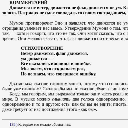
КОММЕНТАРИЙ
Движется не ветер, движется не флаг, движется не ум. 
золото. Патриарх не смог совладать со своим состраданием, 
Мумон противоречит Эно и заявляет, что движется не у
отрицания увлекает нас ввысь. Утверждение Мумона о том, что
так, — хотя и говорят, что это не так. Они хотят сказать, что 
зрения. Они желают сказать, что флаг движется поэтически и в
СТИХОТВОРЕНИЕ
Ветер движется, флаг движется,
ум движется —
Все оказались виновны в ошибке.
Мы знаем, что открываем рот,
Но не знаем, что совершаем ошибку.
Два монаха сказали слишком много, потому что ссорились
было уже слишком? Сколько бы мы ни сказали, будет слишком мн
Когда мы говорим, мы выражаем только одну часть реальнос
мире. В музыке можно
слышать
два голоса одновременно,
одновременно и то и другое: есть, как бы вы не едите; писат
даже требует от нас постижения этого «как бы».
139.)
Которым его можно обозначить.