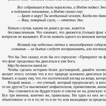
Все собравшиеся были поражены, и Индзю подвел Эно
а подлинное понимание, и Индзю сказал ему:
— Брат в миру! Ты необычный человек. Когда-то давн
— Ваш, покорный слуга, — ответил Эно.
Начало случая, каким он дошел до нас, кажется
бессмысленным. Что означает, что движется (только) флаг 
вопросов не вызывает. И если назвать одного из монахов мате
Великий хор небесных светил и многообразное содер
сознания — их бытие следует воспринимать, или постиг
Что бы Эно сказал, если бы его спросили: «Прекратит ли ф
что флаг продолжал бы двигаться в уме Бога.
http://ki-moscow.narod.ru/
Чтобы сделать историю более достоверной, давайте посмо
желает этого; потому что в его природе заложено двигаться (и
бывает, я скажу ему, что это поэтический взгляд на вещи, кото
Второй монах — это ученый, который предполагает, и впол
то ни другое?) и высмеивает инфантилизм, примитивизм, аним
Эно становится на буддистскую и совсем не на дзэнскую т
Все три мнения, конечно же, правильны. Ни одно из них не 
объективное: и то и то; не то и не то; или выходящее за преде