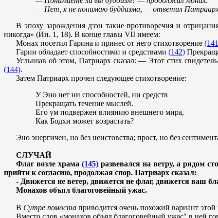
— Понимаете ли вы буддизм? — продолжал монах.
— Нет, я не понимаю буддизма, — ответил Патриарх
В эпоху зарождения дзэн такие противоречия и отрицания
никогда» (Ин. 1, 18). В конце главы VII имеем:
Монах посетил Гарина и принес от него стихотворение
(141
Гарин обладает способностями и средствами
(142)
Прекраща
Услышав об этом, Патриарх сказал: — Этот стих свидетельс
(144)
.
Затем Патриарх прочел следующее стихотворение:
У Эно нет ни способностей, ни средств
Прекращать течение мыслей.
Его ум подвержен влиянию внешнего мира,
Как Бодхи может возрастать?
Эно энергичен, но без неистовства; прост, но без сентимен
СЛУЧАЙ
Флаг возле храма
(145)
развевался на ветру, а рядом ст
прийти к согласию, продолжая спор. Патриарх сказал:
- Движется не ветер, движется не флаг, движется ваш б
Монахов объял благоговейный ужас.
В
Сутре помоста
приводится очень похожий вариант этой и
Вместо слов «монахов объял благоговейный ужас" в ней го