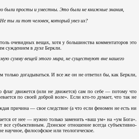
Эно были просты и уместны. Это были не книжные знания,
 Не ты ли тот человек, который увез их?
 столь очевидных вещах, хотя у большинства комментаторов это
им суждением в духе Беркли.
лимую сумму вещей этого мира, не существуют вне нашего
м только догадываться. И все же он не ответил бы, как Беркли,
о флаг движется (или не движется) сам по себе — потому что
евается по своей доброй воле». Если кто-то думает, что так не
ждая причина — свое следствие (а что если феномен не есть ни
чается от нее — нужно только заменить «ваш ум» на «ум Бога».
т все субъективным. Дзэнское отношение всегда субъективно-
 не научное, философское или теологическое.