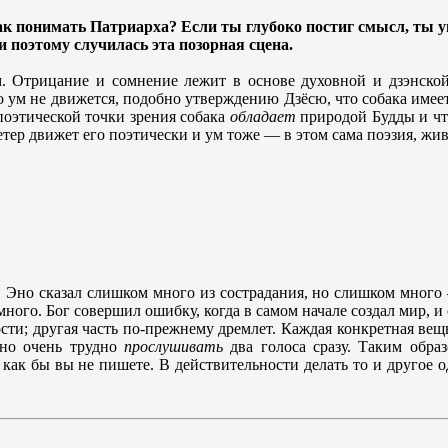
Как понимать Патриарха? Если ты глубоко постиг смысл, ты у
и поэтому случилась эта позорная сцена.
м. Отрицание и сомнение лежит в основе духовной и дзэнско
 ум не движется, подобно утверждению Дзёсю, что собака имеет
с поэтической точки зрения собака
обладает
природой Будды и ч
етер движет его поэтически и ум тоже — в этом сама поэзия, жи
. Эно сказал слишком много из сострадания, но слишком много
ого. Бог совершил ошибку, когда в самом начале создал мир, и 
ти; другая часть по-прежнему дремлет. Каждая конкретная вещь 
 но очень трудно
прослушивать
два голоса сразу. Таким образ
ь, как бы вы не пишете. В действительности делать то и друго