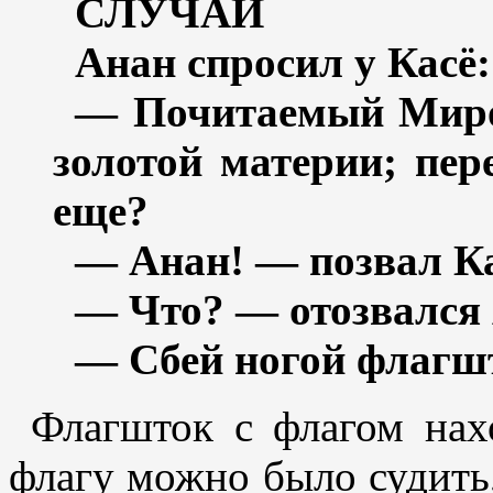
СЛУЧАЙ
Анан спросил у Касё:
— Почитаемый Миром
золотой материи; пер
еще?
— Анан! — позвал Ка
— Что? — отозвался
— Сбей ногой флагшт
Флагшток с флагом нах
флагу можно было судить,