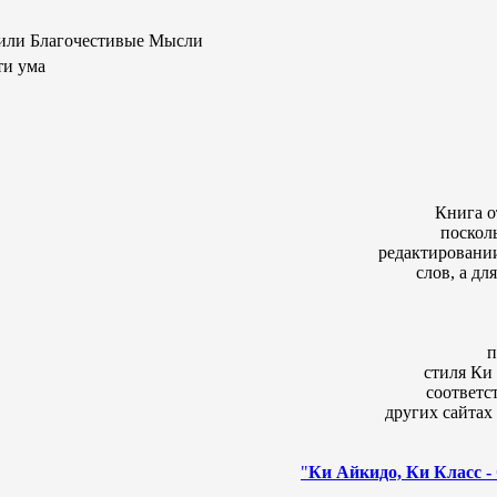
или Благочестивые Мысли
ти ума
Книга о
поскол
редактировани
слов, а дл
п
стиля Ки 
соответс
других сайтах
"
Ки Айкидо, Ки Класс - 