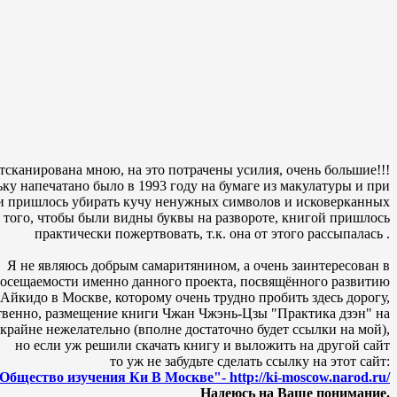
тсканирована мною, на это потрачены усилия, очень большие!!!
ьку напечатано было в 1993 году на бумаге из макулатуры и при
и пришлось убирать кучу ненужных символов и исковерканных
я того, чтобы были видны буквы на развороте, книгой пришлось
практически пожертвовать, т.к. она от этого рассыпалась .
Я не являюсь добрым самаритянином, а очень заинтересован в
осещаемости именно данного проекта, посвящённого развитию
Айкидо в Москве, которому очень трудно пробить здесь дорогу,
твенно, размещение книги
Чжан Чжэнь-Цзы "Практика дзэн"
на
 крайне нежелательно (вполне достаточно будет ссылки на мой),
но если уж решили скачать книгу и выложить на другой сайт
то уж не забудьте сделать ссылку на этот сайт:
Общество изучения Ки В Москве"- http://ki-moscow.narod.ru/
Надеюсь на Ваше понимание.