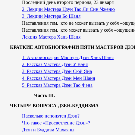
Последний день второго периода, 23 января
2. Лекции Мастера Цзун Tao Ли Син-Чженю
3. Лекции Мастера Бо Шаня
Наставления тем, кто не может вызвать у себя «ощу
Наставления тем, кто может вызвать у себя «ощущен
Лекция Мастера Хань Шаня
КРАТКИЕ АВТОБИОГРАФИИ ПЯТИ МАСТЕРОВ ДЗЭ
1. Автобиография Мастера Дзэн Хань Шаня
2. Рассказ Мастера Дзэн У Вэня
3. Рассказ Мастера Дзэн Сюй Яна
4. Рассказ Мастера Дзэн Мен Шаня
5. Рассказ Мастера Дзэн Тао Фэна
Часть
III.
ЧЕТЫРЕ ВОПРОСА ДЗЕН-БУДДИЗМА
Насколько непонятен Дзэн?
Что такое «Просветление Дзэн»?
Дзэн и Буддизм Махаяны