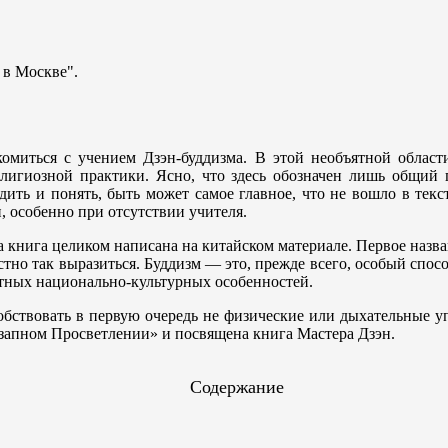
 в Москве".
миться с учением Дзэн-буддизма. В этой необъятной област
религиозной практики. Ясно, что здесь обозначен лишь общий
дить и понять, быть может самое главное, что не вошло в текс
 особенно при отсутствии учителя.
 а книга целиком написана на китайском материале. Первое назва
естно так выразиться. Буддизм — это, прежде всего, особый спос
етных национально-культурных особенностей.
обствовать в первую очередь не физические или дыхательные у
езапном Просветлении» и посвящена книга Мастера Дзэн.
Содержание