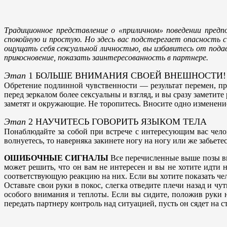
Традиционное представление о «приличном» поведении пред
спокойную и простую. Но здесь вас подстерегает опасность с
ощущать себя сексуальной личностью, вы избавитесь от подав
прикосновение, показать заинтересованность в партнере.
Этап
1 БОЛЬШЕ ВНИМАНИЯ СВОЕЙ ВНЕШНОСТИ!
Обретение подлинной чувственности — результат перемен, пр
перед зеркалом более сексуальны и взгляд, и вы сразу заметит
заметят и окружающие. Не торопитесь. Вносите одно изменение
Этап
2 НАУЧИТЕСЬ ГОВОРИТЬ ЯЗЫКОМ ТЕЛА
Понаблюдайте за собой при встрече с интересующим вас челове
волнуетесь, то наверняка закинете ногу на ногу или же забьет
ОШИБОЧНЫЕ СИГНАЛЫ
Все перечисленные выше позы вып
может решить, что он вам не интересен и вы не хотите идти
соответствующую реакцию на них. Если вы хотите показать чел
Оставьте свои руки в покос, слегка отведите плечи назад и ч
особого внимания и теплоты. Если вы сидите, положив руки 
передать партнеру контроль над ситуацией, пусть он сядет на с