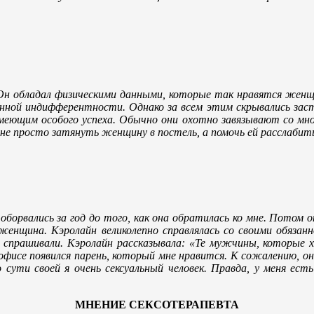
 Он обладал физическими данными, которые так нравятся женщ
ренной индифферентности. Однако за всем этим скрывались зас
еющим особого успеха. Обычно они охотно завязывают со мной
не просто затянуть женщину в постель, а помочь ей расслабить
борвались за год до того, как она обратилась ко мне. Потом о
 женщина. Кэролайн великолепно справлялась со своими обяза
 ее спрашивали. Кэролайн рассказывала: «Те мужчины, которые
 офисе появился парень, который мне нравится. К сожалению, он
сути своей я очень сексуальный человек. Правда, у меня есть
МНЕНИЕ СЕКСОТЕРАПЕВТА