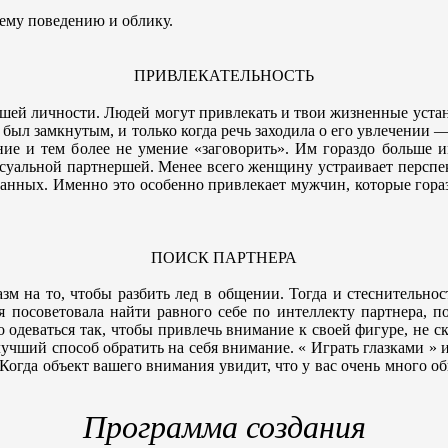
оему поведению и облику.
ПРИВЛЕКАТЕЛЬНОСТЬ
ей личности. Людей могут привлекать и твои жизненные устано
ах был замкнутым, и только когда речь заходила о его увлечени
ие и тем более не умение «заговорить». Им гораздо больше и
ксуальной партнершей. Менее всего женщину устраивает перспект
данных. Именно это особенно привлекает мужчин, которые гора
ПОИСК ПАРТНЕРА
м на то, чтобы разбить лед в общении. Тогда и стеснительнос
посоветовала найти равного себе по интеллекту партнера, пос
адо одеваться так, чтобы привлечь внимание к своей фигуре, не
 лучший способ обратить на себя внимание. « Играть глазками » 
Когда объект вашего внимания увидит, что у вас очень много общ
Программа создания