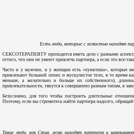
Есть люди, которые с легкостью находят пар
СЕКСОТЕРАПЕВТУ приходится иметь дело с разными аспектами 
оттого, что они не умеют привлечь партнера, а если это все-так
Часто и у мужчин, и у женщин есть «пунктики», которые м
привлекают большой пенис и мускулистое тело, в то время к
меньше, а желательно и больше их собственного), длин
привлекательности, тянутся к совершенно разным типам, в зав
Безусловно, для того чтобы построить длительные отношен
Поэтому, если вы стремитесь найти партнера надолго, обращайт
Такие люди, как Стив, легко находят партнера и завязываю