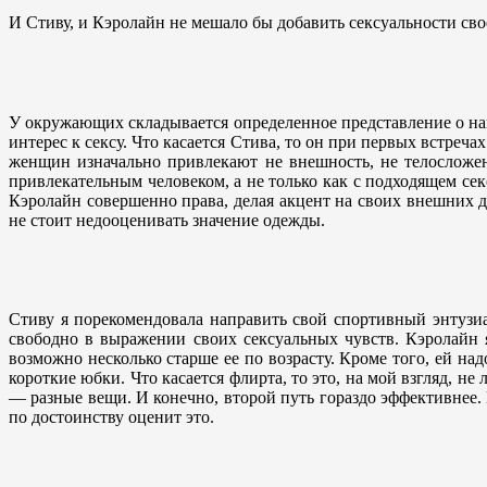
И Стиву, и Кэролайн не мешало бы добавить сексуальности св
У окружающих складывается определенное представление о наш
интерес к сексу. Что касается Стива, то он при первых встреч
женщин изначально привлекают не внешность, не телосложен
привлекательным человеком, а не только как с подходящем се
Кэролайн совершенно права, делая акцент на своих внешних 
не стоит недооценивать значение одежды.
Стиву я порекомендовала направить свой спортивный энтузиаз
свободно в выражении своих сексуальных чувств. Кэролайн я 
возможно несколько старше ее по возрасту. Кроме того, ей н
короткие юбки. Что касается флирта, то это, на мой взгляд, не
— разные вещи. И конечно, второй путь гораздо эффективнее. 
по достоинству оценит это.