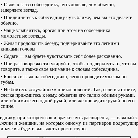
• Глядя в глаза собеседнику, чуть дольше, чем обычно,
задержите взгляд.
• Придвиньтесь к собеседнику чуть ближе, чем вы это делаете
обычно.
• Чаще улыбайтесь, бросая при этом на собеседника
мимолетные взгляды.
• Желая продолжить беседу, подчеркивайте это легкими
кивками головы.
• Сядьтe — вы будете чувствовать себя более раскованно.
• При разговоре жестикулируйте, чтобы подчеркнуть то, что вы
говорите, а также свое внимание к словам собеседника.
• Бросив взгляд на собеседника, легко проведите языком по
губам.
• Не бойтесь «случайных» прикосновений. Так, если вы стоитe,
слегка прижмитесь к нему, обхватив его талию обеими руками,
или обнимите его одной рукой, или же проведите рукой по его
спине.
седнику, при котором ваши зрачки чуть расширены, — важный эл
жчин и женщин, на которых одному из партнеров подретуширов
иначе вы будете выглядеть просто глупо.