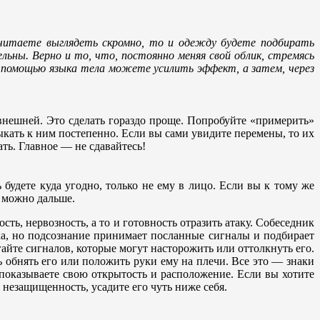
очитаете выглядеть скромно, то и одежду будете подбирать
льны. Верно и то, что, постоянно меняя свой облик, стремясь
 с помощью языка тела можете усилить эффект, а затем, через
внешней. Это сделать гораздо проще. Попробуйте «примерить»
выкать к ним постепенно. Если вы сами увидите перемены, то их
ть. Главное — не сдавайтесь!
 будете куда угодно, только не ему в лицо. Если вы к тому же
к можно дальше.
, нервозность, а то и готовность отразить атаку. Собеседник
ка, но подсознание принимает посланные сигналы и подбирает
айте сигналов, которые могут насторожить или оттолкнуть его.
ь обнять его или положить руки ему на плечи. Все это — знаки
показываете свою открытость и расположение. Если вы хотите
о незащищенность, усадите его чуть ниже себя.