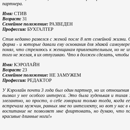
партнера.
Имя:
СТИВ
Возраст:
31
Семейное положение:
РАЗВЕДЕН
Профессия:
БУХГАЛТЕР
Стив недавно развелся с женой после 8 лет семейной жизни.
форма - и которые давали ему основания для эдакой самоуве
понял, что стремлюсь к женщинам привлекательным, но не им
того не желая, я их отпугиваю. Что я должен сделать, чтобы 
Имя:
КЭРОЛАЙН
Возраст:
23
Семейное положение:
НЕ ЗАМУЖЕМ
Профессия:
РЕДАКТОР
У Кэролайн почти 3 года был один партнер, но их отношения о
вызвал у нее особого интереса. Это была худенькая и тихая
элегантно, но просто, о себе говорила только тогда, когда
встречала мужчин, равных мне по интеллекту, но вот у нас в
воспитание не позволяет мне флиртовать, но думаю, что по 
красивые длинные ноги!»