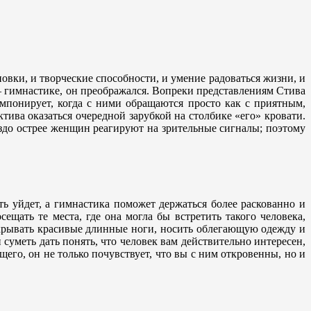
вки, и творческие способности, и умение радоваться жизни, и
и — гимнастике, он преображался. Вопреки представлениям Стива
мпонирует, когда с ними обращаются просто как с приятным,
ива оказаться очередной зарубкой на столбике «его» кровати.
здо острее женщин реагируют на зрительные сигналы; поэтому
ть уйдет, а гимнастика поможет держаться более раскованно и
ещать те места, где она могла бы встретить такого человека,
 скрывать красивые длинные ноги, носить облегающую одежду и
и суметь дать понять, что человек вам действительно интересен,
его, он не только почувствует, что вы с ним откровенны, но и