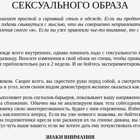
СЕКСУАЛЬНОГО ОБРАЗА
полагает простой и скромный стиль в одежде. Если вы предп
 годами свыкнуться с мыслью, что вы совершенно непривлекате
ления своего «я». Если вы уже привлекли чье-то внимание, то
ежде всего внутренних, однако начинать надо с сексуальности 
е разницу. Вносите изменения в свой облик не спеша, чтобы при
 приблизительно раз в 2 недели. И не бойтесь экспериментирова
ком. Скорее всего, вы скрестите руки перед собой, а смотреть
есь и угол, всем своим видом демонстрируя желание оказаться ка
олняют роль сигналов-барьеров, показывают вашу напряженность
 на сближение. Обычно мы не анализируем язык тела собеседни
овеку свою заинтересованность, будьте с ним откровенны. Избег
уть наклонитесь вперед. Если вы уже немного знакомы, не бойтес
на подлокотники кресла или раскинув их па спинке дивана, вы 
тул чуть выше вашего; если же хотите дать ему почувствовать ег
ЗНАКИ ВНИМАНИЯ