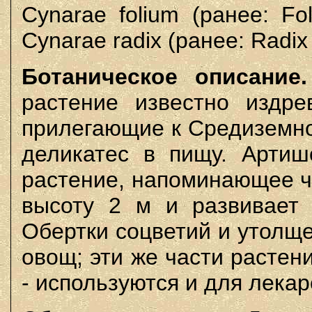
Cynarae folium (ранее: Fo
Cynarae radix (ранее: Radix
Ботаническое описание.
растение известно издре
прилегающие к Средиземно
деликатес в пищу. Артиш
растение, напоминающее ч
высоту 2 м и развивает 
Обертки соцветий и утолщ
овощ; эти же части растен
- используются и для лека