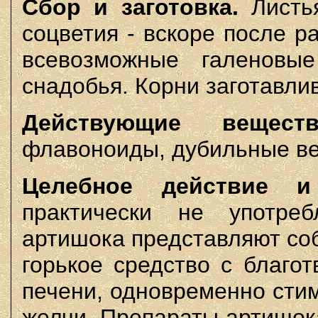
Сбор и заготовка.
Листья
соцветия - вскоре после р
всевозможные галеновы
снадобья. Корни заготавли
Действующие веществ
флавоноиды, дубильные в
Целебное действие и
практически не употреб
артишока представляют со
горькое средство с благо
печени, одновременно сти
желчи. Препараты артишок