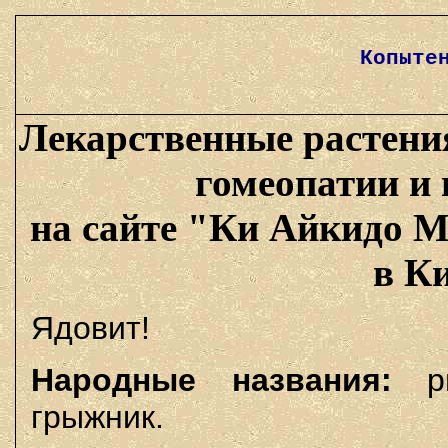
Копыте
Лекарственные растени
гомеопатии и
на сайте "Ки Айкидо М
в К
Ядовит!
Народные названия:
рв
грыжник.