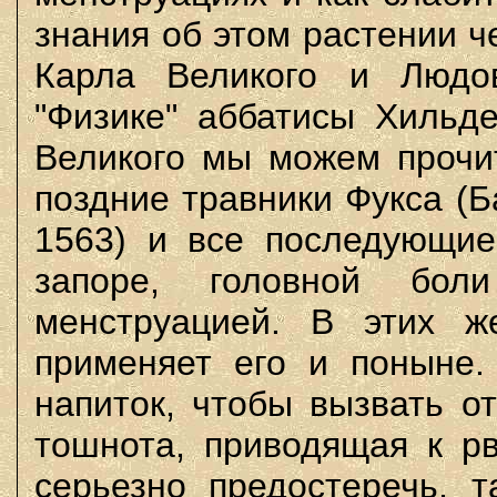
знания об этом растении ч
Карла Великого и Людов
"Физике" аббатисы Хильд
Великого мы можем прочит
поздние травники Фукса (Б
1563) и все последующие
запоре, головной бо
менструацией. В этих ж
применяет его и поныне.
напиток, чтобы вызвать о
тошнота, приводящая к рв
серьезно предостеречь, 