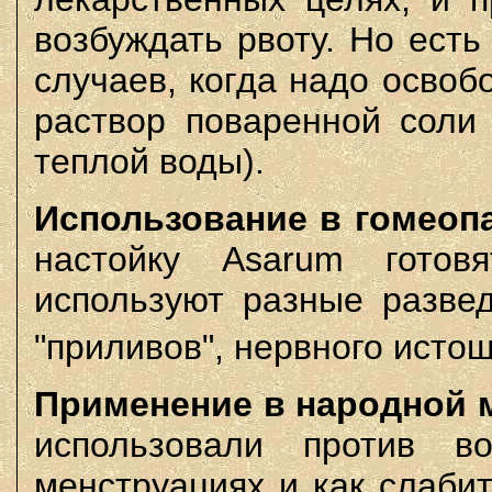
возбуждать рвоту. Но ест
случаев, когда надо освоб
раствор поваренной соли 
теплой воды).
Использование в гомеопа
настойку Asarum гото
используют разные разве
"приливов", нервного истощ
Применение в народной 
использовали против в
менструациях и как слаби