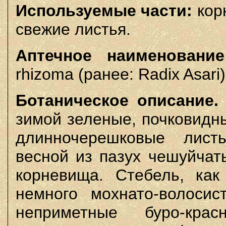
Используемые части:
кор
свежие листья.
Аптечное наименование
rhizoma (ранее: Radix Asari)
Ботаническое описание.
зимой зеленые, почковидн
длинночерешковые лист
весной из пазух чешуйчат
корневища. Стебель, как
немного мохнато-волосис
неприметные буро-кра