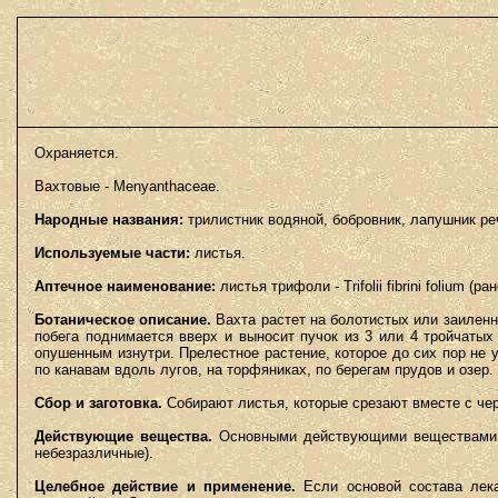
Охраняется.
Вахтовые - Menyanthaceae.
Народные названия:
трилистник водяной, бобровник, лапушник ре
Используемые части:
листья.
Аптечное наименование:
листья трифоли - Trifolii fibrini folium (ранее:
Ботаническое описание.
Вахта растет на болотистых или заиленн
побега поднимается вверх и выносит пучок из 3 или 4 тройчатых
опушенным изнутри. Прелестное растение, которое до сих пор не у
по канавам вдоль лугов, на торфяниках, по берегам прудов и озер.
Сбор и заготовка.
Собирают листья, которые срезают вместе с че
Действующие вещества.
Основными действующими веществами в
небезразличные).
Целебное действие и применение.
Если основой состава лека