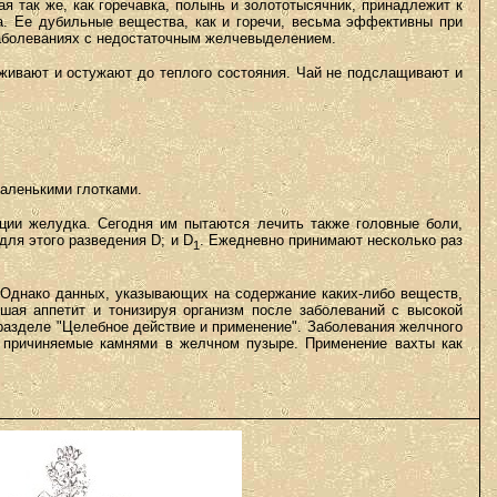
 так же, как горечавка, полынь и золототысячник, принадлежит к
ва. Ее дубильные вещества, как и горечи, весьма эффективны при
заболеваниях с недостаточным желчевыделением.
еживают и остужают до теплого состояния. Чай не подслащивают и
аленькими глотками.
ции желудка. Сегодня им пытаются лечить также головные боли,
ля этого разведения D; и D
. Ежедневно принимают несколько раз
1
 Однако данных, указывающих на содержание каких-либо веществ,
ышая аппетит и тонизируя организм после заболеваний с высокой
 разделе "Целебное действие и применение". Заболевания желчного
, причиняемые камнями в желчном пузыре. Применение вахты как