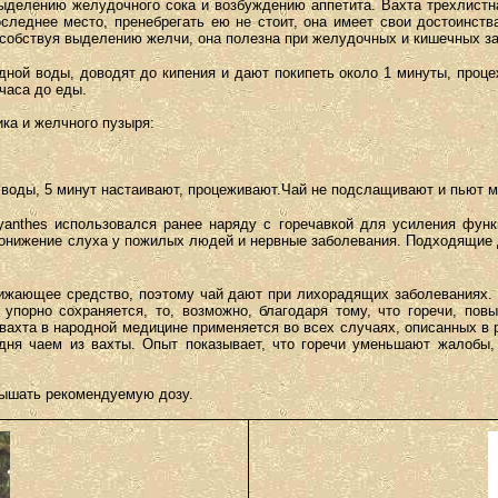
ыделению желудочного сока и возбуждению аппетита. Вахта трехлистная
оследнее место, пренебрегать ею не стоит, она имеет свои достоинст
особствуя выделению желчи, она полезна при желудочных и кишечных 
одной воды, доводят до кипения и дают покипеть около 1 минуты, проц
часа до еды.
ка и желчного пузыря:
 воды, 5 минут настаивают, процеживают.Чай не подслащивают и пьют м
anthes использовался ранее наряду с горечавкой для усиления функ
нижение слуха у пожилых людей и нервные заболевания. Подходящие д
ижающее средство, поэтому чай дают при лихорадящих заболеваниях.
упорно сохраняется, то, возможно, благодаря тому, что горечи, пов
вахта в народной медицине применяется во всех случаях, описанных в
одня чаем из вахты. Опыт показывает, что горечи уменьшают жалобы
вышать рекомендуемую дозу.