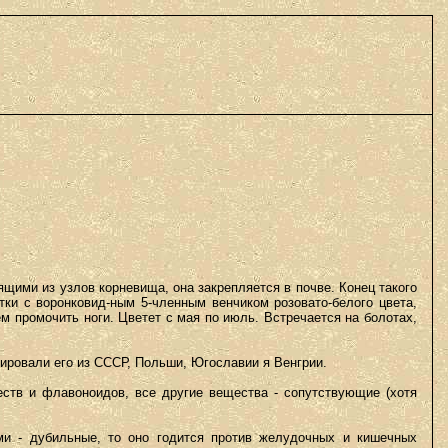
щими из узлов корневища, она закрепляется в почве. Конец такого
тки с воронковид-ным 5-членным венчиком розовато-белого цвета,
ем промочить ноги. Цветет с мая по июль. Встречается на болотах,
ировали его из СССР, Польши, Югославии я Венгрии.
тв и флавоноидов, все другие вещества - сопутствующие (хотя
ми - дубильные, то оно годится против желудочных и кишечных