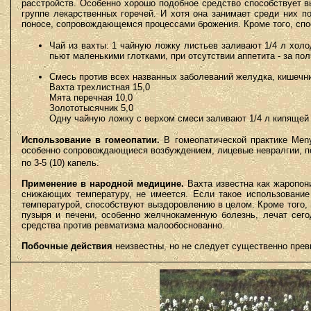
расстройств. Особенно хорошо подобное средство способствует в
группе лекарственных горечей. И хотя она занимает среди них п
поносе, сопровождающемся процессами брожения. Кроме того, сп
Чай из вахты: 1 чайную ложку листьев заливают 1/4 л хол
пьют маленькими глотками, при отсутствии аппетита - за пол
Смесь против всех названных заболеваний желудка, кишечни
Вахта трехлистная 15,0
Мята перечная 10,0
Золототысячник 5,0
Одну чайную ложку с верхом смеси заливают 1/4 л кипящей
Использование в гомеопатии.
В гомеопатической практике Meny
особенно сопровождающиеся возбуждением, лицевые невралгии, по
по 3-5 (10) капель.
Применение в народной медицине.
Вахта известна как жаропон
снижающих температуру, не имеется. Если такое использование 
температурой, способствуют выздоровлению в целом. Кроме того, 
пузыря и печени, особенно желчнокаменную болезнь, лечат сег
средства против ревматизма малообоснованно.
Побочные действия
неизвестны, но не следует существенно пре