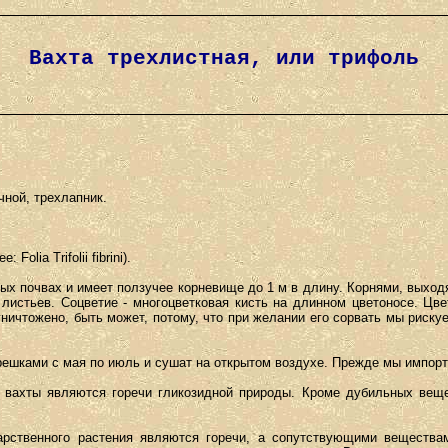
Вахта трехлистная, или трифоль
чной, трехлапник.
 Folia Trifolii fibrini).
ых почвах и имеет ползучее корневище до 1 м в длину. Корнями, выходя
 листьев. Соцветие - многоцветковая кисть на длинном цветоносе. Цве
ничтожено, быть может, потому, что при желании его сорвать мы риску
решками с мая по июль и сушат на открытом воздухе. Прежде мы импорт
ахты являются горечи гликозидной природы. Кроме дубильных вещес
рственного растения являются горечи, а сопутствующими вещества