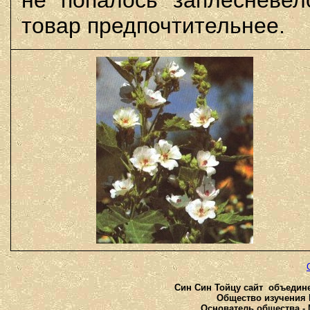
не попалось заплесневел
товар предпочтительнее.
Син Син Тойцу сайт объедине
Общество изучения К
Основатель общества - 