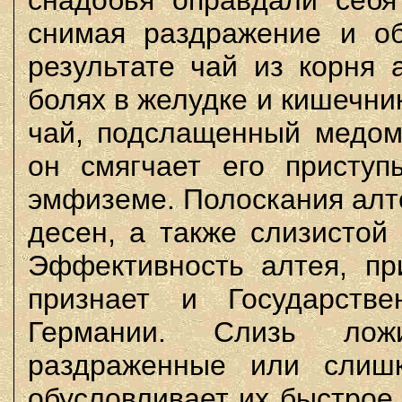
снадобья оправдали себя
снимая раздражение и об
результате чай из корня 
болях в желудке и кишечни
чай, подслащенный медом,
он смягчает его приступ
эмфиземе. Полоскания алт
десен, а также слизистой
Эффективность алтея, при
признает и Государстве
Германии. Слизь ло
раздраженные или слишк
обусловливает их быстрое