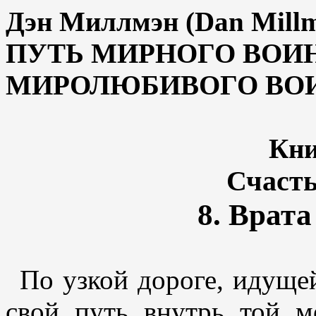
Дэн Миллмэн (
Dan Mill
ПУТЬ МИРНОГО ВОИН
МИРОЛЮБИВОГО ВО
Кни
Счасть
8. Врат
По узкой дороге, идуще
свой путь внутрь той м