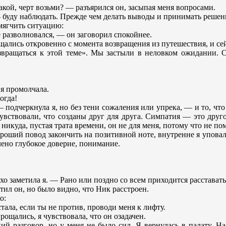
акой, черт возьми? — разъярился он, засыпая меня вопросами.
— буду наблюдать. Прежде чем делать выводы и принимать решен
смягчить ситуацию:
 разволновался, — он заговорил спокойнее.
бщались откровенно с момента возвращения из путешествия, и с
вращаться к этой теме». Мы застыли в неловком ожидании. С 
я промолчала.
огда!
одчеркнула я, но без тени сожаления или упрека, — и то, что 
чувствовали, что созданы друг для друга. Симпатия — это друг
никуда, пустая трата времени, он не для меня, потому что не пом
роший повод закончить на позитивной ноте, внутренне я уповал
ено глубокое доверие, понимание.
хо заметила я. — Рано или поздно со всем приходится расставать
ил он, но было видно, что Ник расстроен.
о:
стала, если ты не против, проводи меня к лифту.
ощались, я чувствовала, что он озадачен.
ий разговор, но у меня не было сил. Я вернулась в палату. Н