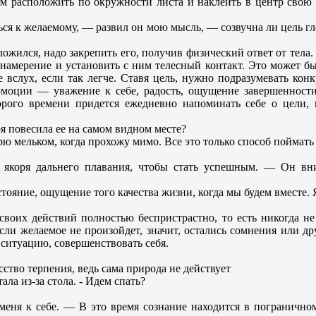
ем расположить по окружности листа и наклеить в центр свою 
ься к желаемому, — развил он мою мысль, — созвучна ли цель г
сложился, надо закрепить его, получив физический ответ от тела.
мерение и установить с ним телесный контакт. Это может быть
вслух, если так легче. Ставя цель, нужно подразумевать кон
 эмоции — уважение к себе, радость, ощущение завершенности
торого времени придется ежедневно напоминать себе о цели,
ря повесила ее на самом видном месте?
ю мельком, когда прохожу мимо. Все это только способ поймать 
якоря дальнего плавания, чтобы стать успешным. — Он вни
остояние, ощущение того качества жизни, когда мы будем вместе
своих действий полностью беспристрастно, то есть никогда 
 Если желаемое не произойдет, значит, остались сомнения или 
ситуацию, совершенствовать себя.
ство терпения, ведь сама природа не действует
ала из-за стола. - Идем спать?
ня к себе. — В это время сознание находится в пограничном