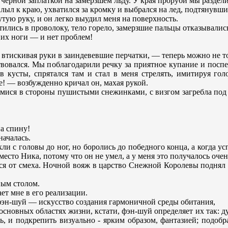
ерной заплаткой на замерзшем льду. У края проруби мы разделись
ыл к краю, ухватился за кромку и выбрался на лед, подтянувши
утую руку, и он легко выудил меня на поверхность.
ились в проволоку, тело горело, замерзшие пальцы отказывались
них ноги — и нет проблем!
ом втискивая руки в заиндевевшие перчатки, — теперь можно не т
ствовался. Мы поблагодарили речку за приятное купание и посп
 кусты, спрятался там и стал в меня стрелять, имитируя го
ие! — возбужденно кричал он, махая рукой.
ися в стороны пушистыми снежинками, с визгом загребла под се
а спину!
началась.
 с головы до ног, но боролись до победного конца, а когда усп
есто Ника, потому что он не умел, а у меня это получалось очен
ся от смеха. Ночной вояж в царство Снежной Королевы поднял 
ным столом.
ет мне в его реализации.
 фэн-шуй — искусство создания гармоничной среды обитания,
 основных областях жизни, кстати, фэн-шуй определяет их так: д
чь, и подкрепить визуально - ярким образом, фантазией; подо