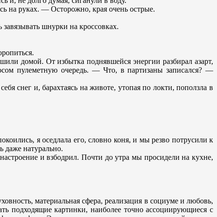
 и, не долго думая, сиганули в воду.
сь на руках. — Осторожно, края очень острые.
 завязывать шнурки на кроссовках.
оропиться.
ешили домой. От избытка поднявшейся энергии разбирал азарт,
лосом пулеметную очередь. — Что, в партизаны записался? —
бя снег и, барахтаясь на животе, утопая по локти, поползла в
окоились, я оседлала его, словно коня, и мы резво потрусили к
ь даже натурально.
настроение и взбодрил. Почти до утра мы просидели на кухне,
уховность, материальная сфера, реализация в социуме и любовь,
брать подходящие картинки, наиболее точно ассоциирующиеся с