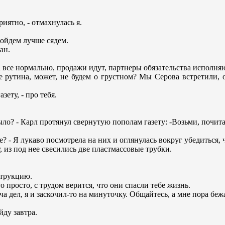
иятно, - отмахнулась я.
пойдем лучше сядем.
ан.
 все нормально, продажи идут, партнеры обязательства исполня
 рутина, может, не будем о грустном? Мы Серова встретили, о
зету, - про тебя.
ыло? - Карл протянул свернутую пополам газету: -Возьми, почита
? - Я лукаво посмотрела на них и оглянулась вокруг убедиться, 
 из под нее свесились две пластмассовые трубки.
струкцию.
о просто, с трудом верится, что они спасли тебе жизнь.
ча дел, я и заскочил-то на минуточку. Общайтесь, а мне пора бежа
йду завтра.