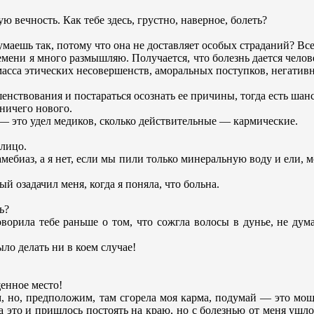
ую вечность. Как тебе здесь, грустно, наверное, болеть?
умаешь так, потому что она не доставляет особых страданий? Все
емени я много размышляю. Получается, что болезнь дается чело
я масса этических несовершенств, аморальных поступков, негати
нствования и постараться осознать ее причины, тогда есть шанс
ничего нового.
— это удел медиков, сколько действительные — кармические.
алицо.
мебиаз, а я нет, если мы пили только минеральную воду и ели, 
й озадачил меня, когда я поняла, что больна.
ь?
орила тебе раньше о том, что сожгла волосы в дунье, не дума
ло делать ни в коем случае!
щенное место!
м, но, предположим, там сгорела моя карма, подумай — это мо
а это и пришлось постоять на краю, но с болезнью от меня ушло 