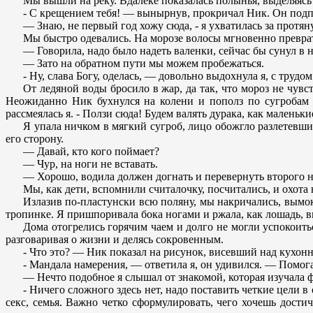
Мы вышли на реку. Вдалеке показалась полынья, выделяясь ч
- С крещением тебя! — вынырнув, прокричал Ник. Он подпл
— Знаю, не первый год хожу сюда, - я ухватилась за протян
Мы быстро одевались. На морозе волосы мгновенно преврат
— Говорила, надо было надеть валенки, сейчас бы сунул в 
— Зато на обратном пути мы можем пробежаться.
- Ну, слава Богу, оделась, — довольно выдохнула я, с труд
От ледяной воды бросило в жар, да так, что мороз не чув
Неожиданно Ник бухнулся на колени и пополз по сугробам в
рассмеялась я. - Ползи сюда! Будем валять дурака, как маленьк
Я упала ничком в мягкий сугроб, лицо обожгло разлетевшим
его сторону.
— Давай, кто кого поймает?
— Чур, на ноги не вставать.
— Хорошо, водила должен догнать и перевернуть второго н
Мы, как дети, вспомнили считалочку, посчитались, и охота 
Излазив по-пластунски всю поляну, мы накричались, вымокли
тропинке. Я пришпоривала бока ногами и ржала, как лошадь, вм
Дома отогрелись горячим чаем и долго не могли успокоить
разговаривая о жизни и делясь сокровенным.
- Что это? — Ник показал на рисунок, висевший над кухон
- Мандала намерения, — ответила я, он удивился. — Помога
— Нечто подобное я слышал от знакомой, которая изучала
- Ничего сложного здесь нет, надо поставить четкие цели в
секс, семья. Важно четко сформулировать, чего хочешь дости