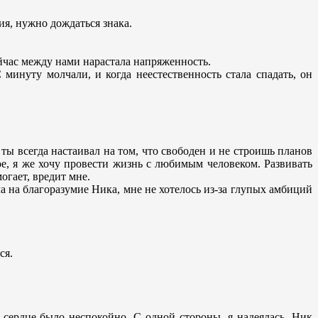
ия, нужно дождаться знака.
ейчас между нами нарастала напряженность.
минуту молчали, и когда неестественность стала спадать, он
ты всегда настаивал на том, что свободен и не строишь планов
ое, я же хочу провести жизнь с любимым человеком. Развивать
огает, вредит мне.
а на благоразумие Ника, мне не хотелось из-за глупых амбиций
ся.
а сердце было неспокойно. С одной стороны, я надеялась, Ник