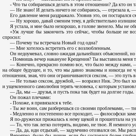
- Что ты собираешься делать в этом отношении? Да кто он т
— Не знаю! И делать ничего не собираюсь, — отрезала я, 
Его давление меня раздражало. Уловив это, он постарался 
— Ну хорошо, давай сменим тему, я действительно излишне
Я устала, и мне было нехорошо, в голове звенело. Мы не о
«Уж лучше бы закончить это сейчас, чтобы больше не воз
спросил:
— Почему ты встречала Новый год одна?
— Мне хотелось встретить его с возлюбленным.
Он недоумевал, словно ожидая дальнейших объяснений, но 
- Помнишь вечер накануне Крещения? Ты выставила меня т
— Конечно, прекрасно помню все, что было между нами, — п
на общее будущее, и то, что мы давно знакомы и никогда не 
отношения, зная, что они ограничиваются сексом, — это путь в 
— Не только сексом, дружбой, — возразил Ник. Это был хо
и ущемленного самолюбия терять человека, с которым установл
— Да, мы — друзья, и пусть пока так будет на долгие годы.
Он пожал плечами:
- Похоже, я привязался к тебе.
- Ты же воин, сам разберешься со своими проблемами, — ти
- Медленно и постепенно все проходит, — философски замет
Я по-дружески прижалась к нему щекой и прошептала на ух
— То, что так легко потерять, видимо, не твое. Я немного у
— Да, да, иди отдыхай, — задумчиво отозвался он. Мы распр
Вероятно, было бы лучше, если бы состоялся более глубок