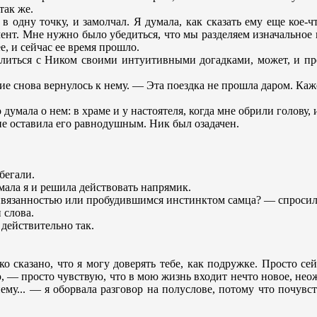
так же.
 одну точку, и замолчал. Я думала, как сказать ему еще кое-ч
омент. Мне нужно было убедиться, что мы разделяем изначально
, и сейчас ее время прошло.
делиться с Ником своими интуитивными догадками, может, и п
ие снова вернулось к нему. — Эта поездка не прошла даром. Каж
умала о нем: в храме и у настоятеля, когда мне обрили голову, 
 не оставила его равнодушным. Ник был озадачен.
бегали.
мала я и решила действовать напрямик.
ивязанностью или пробудившимся инстинктом самца? — спросила
 слова.
 действительно так.
 сказано, что я могу доверять тебе, как подружке. Просто сей
, — просто чувствую, что в мою жизнь входит нечто новое, неож
му... — я оборвала разговор на полуслове, потому что почувств