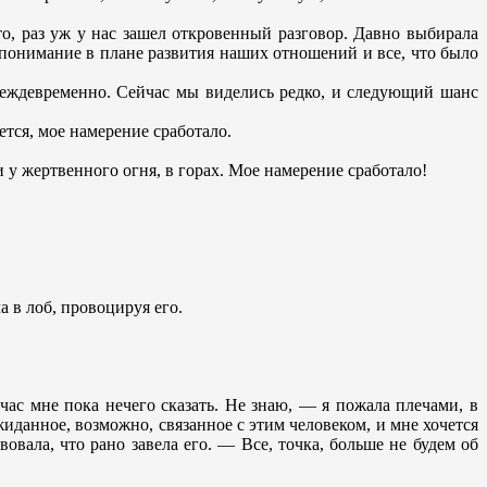
то, раз уж у нас зашел откровенный разговор. Давно выбирала
е понимание в плане развития наших отношений и все, что было
реждевременно. Сейчас мы виделись редко, и следующий шанс
ется, мое намерение сработало.
и у жертвенного огня, в горах. Мое намерение сработало!
 в лоб, провоцируя его.
час мне пока нечего сказать. Не знаю, — я пожала плечами, в
иданное, возможно, связанное с этим человеком, и мне хочется
овала, что рано завела его. — Все, точка, больше не будем об