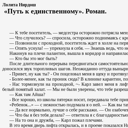
Лолита Нирдош
«Путь к единственному». Роман.
— К тебе посетитель, — медсестра осторожно потрясла меня
— Что случилось? — спросила, осторожно поднимаясь с кр
— Позвонили с проходной, посетитель ждет в холле на перв
— Опять уснула! — упрекнула я себя. — Знаешь ведь, что н
Накинув на плечи палантин, вышла в коридор и направилас
— Кто бы это мог быть?
После длительного перерыва передвигаться самостоятельн
доносился звук торопливых шагов. Неожиданно оттуда вынырн
- Привет, ну как ты? - Он поцеловал меня в щеку и протянул
- Более-менее, как ты проник сюда? В клинике карантин, по
- Нас тормознули на проходной, ~- Карл завел меня в лиф
белый помятый халат. — Мы не были уверены, что тебе разреша
— Как там Айша?
- Все хорошо, из школы пятерки носит, передавала тебе при
«Ребенок...» — с нежностью подумала я о ней. — Как вы та
— Да все нормально, лучше о себе расскажи. — Он озабоче
— Что бы я без тебя делала? — ответила я с благодарностью
— На то она и дружба, — Карл пожал плечами.
В это время дверь лифта открылась, и в проеме показался Н