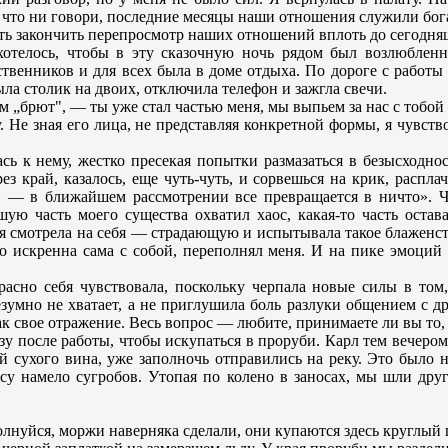
чь: что ни говори, последние месяцы наши отношения служили 
ть закончить перепросмотр наших отношений вплоть до сегодня
хотелось, чтобы в эту сказочную ночь рядом был возлюблен
дственников и для всех была в доме отдыха. По дороге с работы
а столик на двоих, отключила телефон и зажгла свечи.
рам „брют", — ты уже стал частью меня, мы выпьем за нас с тобо
 Не зная его лица, не представляя конкретной формы, я чувств
сь к нему, жестко пресекая попытки размазаться в безысходно
рез край, казалось, еще чуть-чуть, и сорвешься на крик, распл
я, — в ближайшем рассмотрении все превращается в ничто». Чт
ую часть моего существа охватил хаос, какая-то часть остава
смотрела на себя — страдающую и испытывала такое блаженство!
то искренна сама с собой, переполнял меня. И на пике эмоций
сно себя чувствовала, поскольку черпала новые силы в том, 
умно не хватает, а не приглушила боль разлуки общением с д
как свое отражение. Весь вопрос — любите, принимаете ли вы то,
у после работы, чтобы искупаться в проруби. Карл тем вечером
й сухого вина, уже заполночь отправились на реку. Это было н
есу намело сугробов. Утопая по колено в заносах, мы шли дру
волнуйся, моржи наверняка сделали, они купаются здесь круглый 