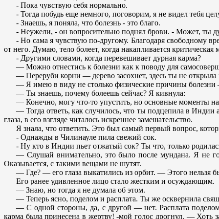
- Пока чувствую себя нормально.
- Тогда побудь еще немного, поговорим, я не видел тебя цел
- Знаешь, я поняла, что болезнь - это благо.
- Неужели, - он вопросительно поднял брови. - Может, ты д
- Но сама я чувствую по-другому. Благодаря свободному вр
от него. Думаю, тело болеет, когда накапливается критическа
- Другими словами, когда перевешивает дурная карма?
— Можно отнестись к болезни как к поводу для самосоверше
— Переруби корни — дерево засохнет, здесь ты не открыла 
— Я имею в виду не столько физические причины болезни 
— Ты знаешь, почему болеешь сейчас? Я кивнула:
— Конечно, могу что-то упустить, но основные моменты н
— Тогда ответь, как случилось, что ты подцепила в Индии а
глаза, в его взгляде читалось искреннее замешательство.
Я знала, что ответить. Это был самый первый вопрос, которы
- Однажды в Чилинауле пила свежий сок.
- Ну кто в Индии пьет отжатый сок? Ты что, только родилас
— Слушай внимательно, это было после мундана. Я не гов
Оказывается, с такими вещами не шутят.
— Где? — его глаза выкатились из орбит. — Этого нельзя бы
Его ранее удивленное лицо стало жестким и осуждающим.
— Знаю, но тогда я не думала об этом.
— Теперь ясно, поделом и расплата. Ты же осквернила свя
— С одной стороны, да, с другой — нет. Расплата подело
карма была принесена в жертву! -мой голос дрогнул. — Хоть з