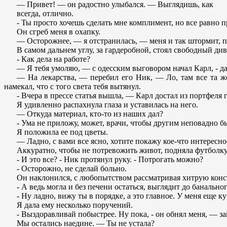
— Привет! — он радостно улыбался. — Выглядишь, как
всегда, отлично.
- Ты просто хочешь сделать мне комплимент, но все равно пр
Он сгреб меня в охапку.
— Осторожнее, — я отстранилась, — меня и так штормит, 
В самом дальнем углу, за гардеробной, стоял свободный див
- Как дела на работе?
— Я тебя умоляю, — с одесским выговором начал Карл, - да
— На лекарства, — перебил его Ник, — Ло, там все та же
намекал, что с того света тебя вытянул.
- Вчера в прессе статья вышла, — Карл достал из портфеля га
Я удивленно распахнула глаза и уставилась на него.
— Откуда материал, кто-то из наших дал?
- Ума не приложу, может, врачи, чтобы другим неповадно б
Я положила ее под цветы.
— Ладно, с вами все ясно, хотите покажу кое-что интересное
Аккуратно, чтобы не потревожить живот, подняла футболку,
- И это все? - Ник протянул руку. - Потрогать можно?
- Осторожно, не сделай больно.
Он наклонился, с любопытством рассматривая хитрую кон
- А ведь могла и без печени остаться, выглядит до банальног
- Ну ладно, вижу ты в порядке, а это главное. У меня еще ку
Я дала ему несколько поручений.
- Выздоравливай побыстрее. Ну пока, - он обнял меня, — за
Мы остались наедине. — Ты не устала?