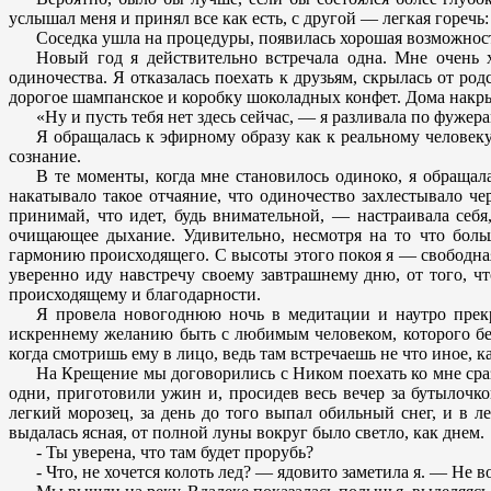
услышал меня и принял все как есть, с другой — легкая горе
Соседка ушла на процедуры, появилась хорошая возможнос
Новый год я действительно встречала одна. Мне очень 
одиночества. Я отказалась поехать к друзьям, скрылась от ро
дорогое шампанское и коробку шоколадных конфет. Дома накрыл
«Ну и пусть тебя нет здесь сейчас, — я разливала по фуже
Я обращалась к эфирному образу как к реальному человеку.
сознание.
В те моменты, когда мне становилось одиноко, я обращала
накатывало такое отчаяние, что одиночество захлестывало че
принимай, что идет, будь внимательной, — настраивала себ
очищающее дыхание. Удивительно, несмотря на то что больш
гармонию происходящего. С высоты этого покоя я — свободная 
уверенно иду навстречу своему завтрашнему дню, от того, ч
происходящему и благодарности.
Я провела новогоднюю ночь в медитации и наутро прекра
искреннему желанию быть с любимым человеком, которого без
когда смотришь ему в лицо, ведь там встречаешь не что иное, 
На Крещение мы договорились с Ником поехать ко мне сраз
одни, приготовили ужин и, просидев весь вечер за бутылочко
легкий морозец, за день до того выпал обильный снег, и в л
выдалась ясная, от полной луны вокруг было светло, как днем.
- Ты уверена, что там будет прорубь?
- Что, не хочется колоть лед? — ядовито заметила я. — Не 