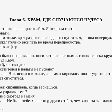
Глава 6. ХРАМ, ГДЕ СЛУЧАЮТСЯ ЧУДЕСА
 за плечо, — просыпайся. Я открыла глаза.
овати.
ом этаже, врач разрешил ненадолго спуститься, — она повернула
ежелательно засыпать во время перепросмотра.
ь к лифту.
о было непривычно, ноги казались ватными, голова слегка кру
ул Карл.
 букет гвоздик.
сетителей в палаты не пускают.
т. — Ник остался в холле, а я замаскировался под студента и 
т спуститься.
вет, спрашивала, когда вернешься.
м управляетесь?
нно смотрел на меня.
. — Не было тебе, холостяку, других забот, чем хлопотать о мало
ик.