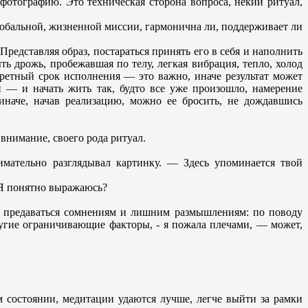
фотографию. Это техническая сторона вопроса, некий ритуал,
лобальной, жизненной миссии, гармонична ли, поддерживает ли
 Представляя образ, постараться принять его в себя и наполнить
 дрожь, пробежавшая по телу, легкая вибрация, тепло, холод
кретный срок исполнения — это важно, иначе результат может
 — и начать жить так, будто все уже произошло, намерение
 иначе, начав реализацию, можно ее бросить, не дождавшись
внимание, своего рода ритуал.
мательно разглядывал картинку. — Здесь упоминается твой
. Я понятно выражаюсь?
не предаваться сомнениям и лишним размышлениям: по поводу
другие ограничивающие факторы, - я пожала плечами, — может,
 состоянии, медитации удаются лучше, легче выйти за рамки