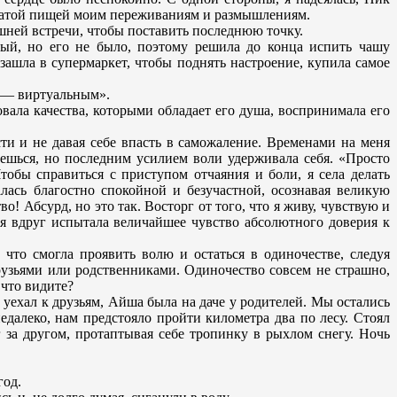
богатой пищей моим переживаниям и размышлениям.
шней встречи, чтобы поставить последнюю точку.
ный, но его не было, поэтому решила до конца испить чашу
 зашла в супермаркет, чтобы поднять настроение, купила самое
й — виртуальным».
овала качества, которыми обладает его душа, воспринимала его
сти и не давая себе впасть в саможаление. Временами на меня
ачешься, но последним усилием воли удерживала себя. «Просто
обы справиться с приступом отчаяния и боли, я села делать
лась благостно спокойной и безучастной, осознавая великую
 Абсурд, но это так. Восторг от того, что я живу, чувствую и
 я вдруг испытала величайшее чувство абсолютного доверия к
что смогла проявить волю и остаться в одиночестве, следуя
рузьями или родственниками. Одиночество совсем не страшно,
 что видите?
 уехал к друзьям, Айша была на даче у родителей. Мы остались
едалеко, нам предстояло пройти километра два по лесу. Стоял
г за другом, протаптывая себе тропинку в рыхлом снегу. Ночь
год.