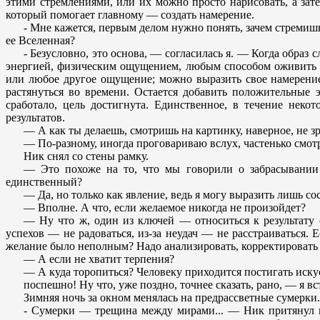
этими стремлениями, или их можно просто нарисовать, а зат
который помогает главному — создать намерение.
- Мне кажется, первым делом нужно понять, зачем стремиш
ее Вселенная?
- Безусловно, это основа, — согласилась я. — Когда образ 
энергией, физическим ощущением, любым способом оживить на
или любое другое ощущение; можно выразить свое намерение 
растянуться во времени. Остается добавить положительные
сработало, цель достигнута. Единственное, в течение неко
результатов.
— А как ты делаешь, смотришь на картинку, наверное, не з
— По-разному, иногда проговариваю вслух, частенько смотр
Ник снял со стены рамку.
— Это похоже на то, что мы говорили о забрасывании 
единственный?
— Да, но только как явление, ведь я могу выразить лишь с
— Вполне. А что, если желаемое никогда не произойдет?
— Ну что ж, один из ключей — относиться к результату 
успехов — не радоваться, из-за неудач — не расстраиваться.
желание было неполным? Надо анализировать, корректировать 
— А если не хватит терпения?
— А куда торопиться? Человеку приходится постигать искус
поспешно! Ну что, уже поздно, точнее сказать, рано, — я вст
Зимняя ночь за окном менялась на предрассветные сумерки.
- Сумерки — трещина между мирами... — Ник притянул ме