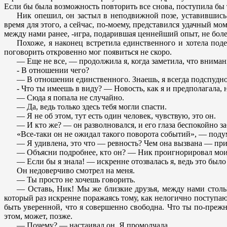
Если бы была возможность повторить все снова, поступила бы 
Ник опешил, он застыл в неподвижной позе, уставившись в
время для этого, а сейчас, по-моему, представился удачный м
между нами ранее, -игра, подарившая ценнейший опыт, не более
Похоже, я наконец встретила единственного и хотела по
поговорить откровенно мог появиться не скоро.
— Еще не все, — продолжила я, когда заметила, что вниман
- В отношении чего?
— В отношении единственного. Знаешь, я всегда подспудно д
- Что ты имеешь в виду? — Новость, как я и предполагала,
— Сюда я попала не случайно.
— Да, ведь только здесь тебя могли спасти.
— Я не об этом, тут есть один человек, чувствую, это он.
— И кто же? — он разволновался, и его глаза беспокойно за
«Все-таки он не ожидал такого поворота событий», — поду
— Я удивлена, это что — ревность? Чем она вызвана — пр
— Объясни подробнее, кто он? — Ник проигнорировал мои
— Если бы я знала! — искренне отозвалась я, ведь это было
Он недоверчиво смотрел на меня.
— Ты просто не хочешь говорить.
— Оставь, Ник! Мы же близкие друзья, между нами столько
который раз искренне поражаясь тому, как нелогично поступаю
быть уверенной, что я совершенно свободна. Что ты по-прежне
этом, может, позже.
— Почему? — настаивал он. Я промолчала.