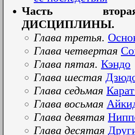
Часть втор
ДИСЦИПЛИНЫ.
Глава третья.
Осно
Глава четвертая
Со
Глава пятая.
Кэндо
Глава шестая
Дзюд
Глава седьмая
Карат
Глава восьмая
Айки
Глава девятая
Нипп
Глава десятая
Друг