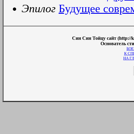
Эпилог
Будущее совре
Син Син Тойцу сайт (http://
Основатель сти
БО
К СП
НА Г