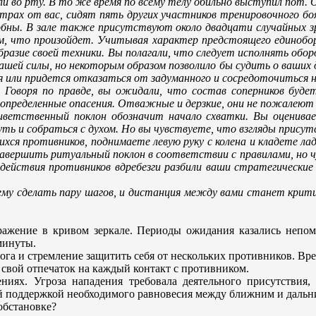
апли во рту. В то же время по всему телу обильно выступил пот
х от вас, сидят пять других участников тренировочного боя.
бны. В зале также присутствуют около двадцати случайных зр
ем, что произойдет. Учитывая характер предстоящего единобо
разие своей техники. Вы полагали, что следует исполнять обор
шей силы, но некоторым образом позволило бы судить о ваших 
 или придется отказаться от задуманного и сосредоточиться н
. Говоря по правде, вы ожидали, что состав соперников буд
 определенные опасения. Отважные и дерзкие, они не пожалеют
иветственный поклон обозначит начало схватки. Вы оценива
уть и собраться с духом. Но вы чувствуете, что взгляды прис
я противников, поднимаете левую руку с колена и кладете ла
завершить ритуальный поклон в соответствии с правилами, но 
 действия противников вдребезги разбили ваши стратегические
ему сделать пару шагов, и дистанция между вами станет критиче
ражение в кривом зеркале. Периоды ожидания казались непом
минуты.
ога и стремление защитить себя от нескольких противников. Вр
 свой отпечаток на каждый контакт с противником.
ниях. Угроза нападения требовала деятельного присутствия
й поддержкой необходимого равновесия между ближним и дальн
обстановке?