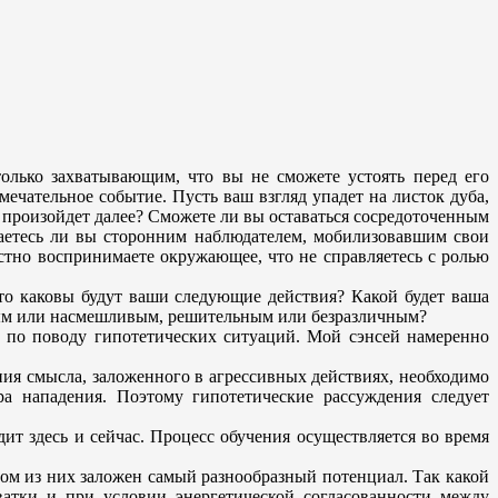
только захватывающим, что вы не сможете устоять перед его
мечательное событие. Пусть ваш взгляд упадет на листок дуба,
 произойдет далее? Сможете ли вы оставаться сосредоточенным
аетесь ли вы сторонним наблюдателем, мобилизовавшим свои
тно воспринимаете окружающее, что не справляетесь с ролью
, то каковы будут ваши следующие действия? Какой будет ваша
бным или насмешливым, решительным или безразличным?
ы по поводу гипотетических ситуаций. Мой сэнсей намеренно
ения смысла, заложенного в агрессивных действиях, необходимо
а нападения. Поэтому гипотетические рассуждения следует
ит здесь и сейчас. Процесс обучения осуществляется во время
ом из них заложен самый разнообразный потенциал. Так какой
атки и при условии энергетической согласованности между