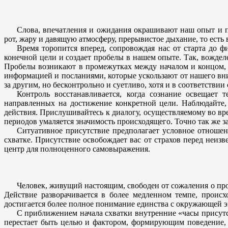
Слова, впечатления и ожидания окрашивают наш опыт и п
рот, жару и давящую атмосферу, прерывистое дыхание, то ест
Время торопится вперед, сопровождая нас от старта до 
конечной цели и создает пробелы в нашем опыте. Так, вождел
Пробелы возникают в промежутках между началом и концом, 
информацией и посланиями, которые ускользают от нашего вн
за другим, но бесконтрольно и суетливо, хотя и в соответстви
Контроль восстанавливается, когда сознание освещает
направленных на достижение конкретной цели. Наблюдайте,
действия. Прислушивайтесь к диалогу, осуществляемому во вре
периодов умаляется значимость происходящего. Точно так же з
Ситуативное присутствие предполагает условное отношен
схватке. Присутствие освобождает вас от страхов перед неиз
центр для полноценного самовыражения.
Человек, живущий настоящим, свободен от сожаления о про
Действие разворачивается в более медленном темпе, проис
достигается более полное понимание единства с окружающей 
С приближением начала схватки внутренние «часы присутст
перестает быть целью и фактором, формирующим поведение, т