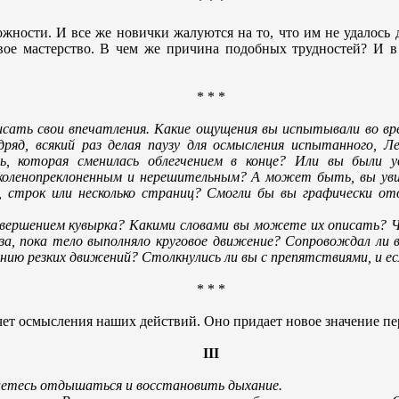
* * *
жности. И все же новички жалуются на то, что им не удалось
ое мастерство. В чем же причина подобных трудностей? И в ч
* * *
исать свои впечатления. Какие ощущения вы испытывали во вр
ряд, всякий раз делая паузу для осмысления испытанного, Ле
ь, которая сменилась облегчением в конце? Или вы были 
коленопреклоненным и нерешительным? А может быть, вы увид
в, строк или несколько страниц? Смогли бы вы графически о
авершением кувырка? Какими словами вы можете их описать? Чу
за, пока тело выполняло круговое движение? Сопровождал ли
ию резких движений? Столкнулись ли вы с препятствиями, и есл
* * *
 счет осмысления наших действий. Оно придает новое значение 
III
аетесь отдышаться и восстановить дыхание.