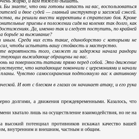
. Очень жарко, и вам тяжело дышать.
 Бы знаете, что они готовы напасть на вас, воспользоваться
ителей и двое судей — главный инструктор и заезжий сэнсей.
рства, вы решили внести коррективы в стратегию боя. Кроме
онительные приемы в положении сидя на коленях так долго, как
достижениях. Да, именно так и следует поступить, по крайней
а борьбе за выживание?
ет иным. Среди них есть такие, единоборство с которыми не
 сил, чтобы испытать вашу стойкость и мастерство.
ете вероятность того, сможет ли задержка начала рандори
утствующих выжидающе обращены на вас.
донь на поверхность татами прямо перед собой. Это движение
чувствуете, что нападающие покончили с церемониями и начали
 планы. Чувство самосохранения подтолкнуло вас к активному
ской. И вот с блеском в глазах он начинает атаку, и его рука
ерно долгими, а движения преждевременными. Казалось, что
емени хватало лишь на осуществление взаимодействия, но не на
, а высокий потенциал противников искажал качество вашей
им, внутренним и внешним, частным и общим.