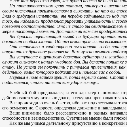
У вас так пересохло горло, как будто неделю не было ни к
На противоположном краю татами, примерно в шести метра
своим численным преимуществом и выяснить, на что вы спосо
Зная о грядущем испытании, вы нередко задумывались над т
того, вы надеялись продемонстрировать уникальность и своеоб
позволят обстоятельства. Это не стало бы свидетельством ва
мере в настоящий момент. Достанет ли вам сил продержаться
Вы бросили оценивающий взгляд на будущих противников
доставит особых хлопот. Однако некоторые из них вызывают
Они терпеливо и хладнокровно выжидают, когда ваш пр
нарушить их душевное равновесие. Вам нужно немного отдохн
Вы уступаете ощутимому давлению аудитории и заждавшихс
служит сигналом к началу учебного боя. Вы делаете попытку 
атаку. Не успели вы покончить с ритуалом приветствия, как
действию, волна которого подхватила и понесла вас с собой.
Первым в поле вашего зрения, попал верзила слева. Стоит 
поднимается, чтобы нанести вам удар в голову...
Учебный бой продолжался, и его характер напоминал от
действо тянется мучительно долго, а секунды превращаются в 
Все происходило очень быстро, ибо вас подхлестывала трев
его осмысление. Скорость определяла движение и накладывала
Ваше внимание было рассредоточено в разных направле
способности к взаимодействию. Суетливые мысли были плохо
Как же мы учимся деятельному присутствию в конкретной 