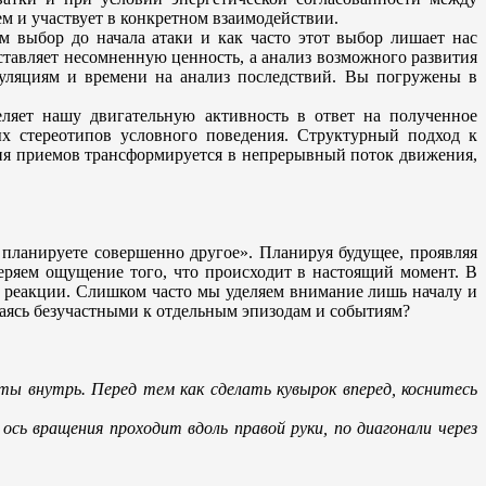
м и участвует в конкретном взаимодействии.
м выбор до начала атаки и как часто этот выбор лишает нас
тавляет несомненную ценность, а анализ возможного развития
уляциям и времени на анализ последствий. Вы погружены в
еляет нашу двигательную активность в ответ на полученное
ых стереотипов условного поведения. Структурный подход к
ия приемов трансформируется в непрерывный поток движения,
 планируете совершенно другое». Планируя будущее, проявляя
еряем ощущение того, что происходит в настоящий момент. В
 реакции. Слишком часто мы уделяем внимание лишь началу и
аваясь безучастными к отдельным эпизодам и событиям?
ты внутрь. Перед тем как сделать кувырок вперед, коснитесь
ось вращения проходит вдоль правой руки, по диагонали через