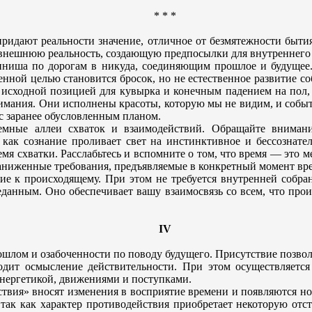
* * *
ридают реальности значение, отличное от безмятежности быти
ь внешнюю реальность, создающую предпосылки для внутреннего
финиша по дорогам в никуда, соединяющим прошлое и будущее.
енной целью становится бросок, но не естественное развитие 
исходной позицией для кувырка и конечным падением на пол, 
имания. Они исполнены красоты, которую мы не видим, и собы
и с заранее обусловленным планом.
 темные аллеи схваток и взаимодействий. Обращайте вниман
 как сознание проливает свет на инстинктивное и бессознате
мя схватки. Расслабьтесь и вспомните о том, что время — это ме
аниженные требования, предъявляемые в конкретный момент врем
ие к происходящему. При этом не требуется внутренней собра
веданным. Оно обеспечивает вашу взаимосвязь со всем, что пр
IV
шлом и озабоченности по поводу будущего. Присутствие позволя
ходит осмысление действительности. При этом осуществляетс
энергетикой, движениями и поступками.
вия» вносят изменения в восприятие времени и появляются нов
ак как характер противодействия приобретает некоторую отст