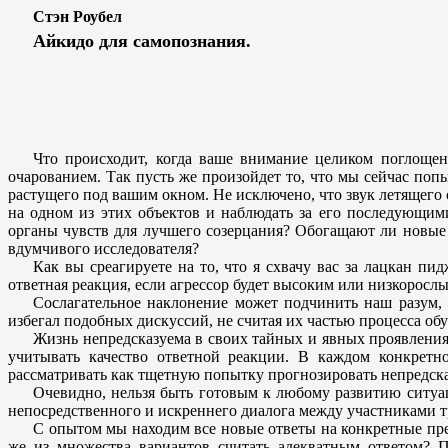
Стэн Роубел
Айкидо для самопознания.
Что происходит, когда ваше внимание целиком поглощен
очарованием. Так пусть же произойдет то, что мы сейчас попы
растущего под вашим окном. Не исключено, что звук летящего
на одном из этих объектов и наблюдать за его последующи
органы чувств для лучшего созерцания? Обогащают ли новые
вдумчивого исследователя?
Как вы среагируете на то, что я схвачу вас за лацкан пи
ответная реакция, если агрессор будет высоким или низкоро
Сослагательное наклонение может подчинить наш разум, 
избегал подобных дискуссий, не считая их частью процесса обу
Жизнь непредсказуема в своих тайных и явных проявлениях
учитывать качество ответной реакции. В каждом конкретно
рассматривать как тщетную попытку прогнозировать непредска
Очевидно, нельзя быть готовым к любому развитию ситуаци
непосредственного и искреннего диалога между участниками 
С опытом мы находим все новые ответы на конкретные пре
же из множества вариантов считать адекватным ответом? 