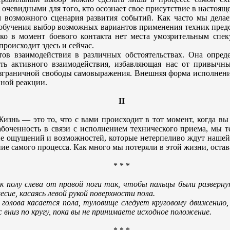
чевидными для того, кто осознает свое присутствие в настояще
 возможного сценария развития событий. Как часто мы делае
 обучения выбор возможных вариантов применения техник предс
о в момент боевого контакта нет места умозрительным спек
происходит здесь и сейчас.
ов взаимодействия в различных обстоятельствах. Она опред
сть активного взаимодействия, избавляющая нас от привычн
езграничной свободы самовыражения. Внешняя форма исполнен
нной реакции.
II
изнь — это то, что с вами происходит в тот момент, когда вы
абоченность в связи с исполнением технического приема, мы т
зие ощущений и возможностей, которые нетерпеливо ждут нашей
ние самого процесса. Как много мы потеряли в этой жизни, ост
* * *
 полу слева от правой ноги так, чтобы пальцы были разверну
ие, касаясь левой рукой поверхности пола.
 голова касается пола, туловище следует круговому движению, 
с вниз по кругу, пока вы не принимаете исходное положение.