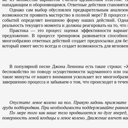
нападающим и обороняющимся. Ответные действия становятся о
Однако сам выбор обусловлен предварительным анализом
возможности проявить мастерство в полной мере? В процессе
событий определяет внешнюю форму наших действий. Однак
реальность текущего момента и должны реагировать на то, что 
Практика — это процесс оценки эффективности вариант
предложение. В процессе тренировок развивается способно
многообразию ответных действий создает предпосылки для б
который имеет место всегда и создает возможность для мгнове
В популярной песне Джона Леннона есть такие строки: «Ж
беспокойство по поводу осуществимости задуманного или оз
такие минуты от нашего внимания ускользает все многообра
завершению процесса и забываем о том, что происходит в тече
Опустите левое колено на пол. Правую ладонь прижмите к
груди подбородком. При необходимости поддерживайте равновес
По мере того как ваше тело продвигается по дуге вперед,
поверхность левой ягодицы и левое колено. Движение влечет ва