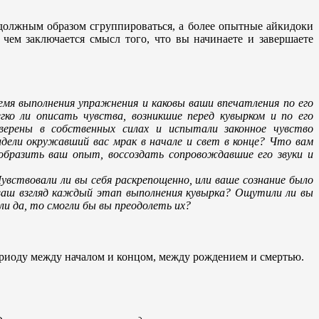
 должным образом сгруппироваться, а более опытные айкидоки
ем заключается смысл того, что вы начинаете и завершаете
емя выполнения упражнения и каковы ваши впечатления по его
гко ли описать чувства, возникшие перед кувырком и по его
уверены в собственных силах и испытали законное чувство
ели окружавший вас мрак в начале и свет в конце? Что вам
тобразить ваш опыт, воссоздать сопровождавшие его звуки и
вствовали ли вы себя раскрепощенно, или ваше сознание было
 ваш взгляд каждый этап выполнения кувырка? Ощутили ли вы
и да, то смогли бы вы преодолеть их?
периоду между началом и концом, между рождением и смертью.