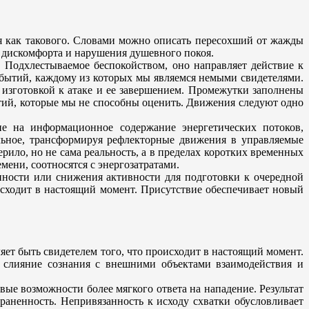
я как такового. Словами можно описать пересохший от жажды
 дискомфорта и нарушения душевного покоя.
 Подхлестываемое беспокойством, оно направляет действие к
событий, каждому из которых мы являемся немыми свидетелями.
изготовкой к атаке и ее завершением. Промежутки заполнены
тий, которые мы не способны оценить. Движения следуют одно
ие на информационное содержание энергетических потоков,
льное, трансформируя рефлекторные движения в управляемые
рило, но не сама реальность, а в пределах коротких временных
ени, соотносятся с энергозатратами.
нности или снижения активности для подготовки к очередной
оисходит в настоящий момент. Присутствие обеспечивает новый
ет быть свидетелем того, что происходит в настоящий момент.
я слияние сознания с внешними объектами взаимодействия и
ые возможности более мягкого ответа на нападение. Результат
раненность. Непривязанность к исходу схватки обусловливает