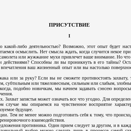
ПРИСУТСТВИЕ
I
о какой-либо деятельностью? Возможно, этот опыт будет нас
таемся осмыслить. Нет смысла ждать, когда случится некое при
 самолета или жужжание мухи привлечет ваше внимание. Но что
ми действиями? Способны ли вы проникнуть в его тайны? Ост
 впечатления ваш жизненный опыт или вы настолько поверхнос
джака или за руку? Если вы не сможете противостоять захвату
слым, субтильным или тяжеловесным, сильным или слабым, зло
когда, подобно новичкам, мы начнем задавать сэнсею вопрос
чения.
. Захват запястья может означать все что угодно. Для определ
м случае мы опираемся на чувственное восприятие характер
зуемое будущее.
и. Тем не менее можно подготовить себя к тому, что происход
тренировочного взаимодействия.
дложения противника. Один прием следует за другим, и в кажд
Правильный выбор можно сделать лишь в процессе самой схв