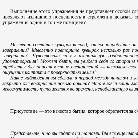
Выполнение этого упражнения не представляет особой сло
проявляют излишнюю поспешность в стремлении доказать св
упражнения одной и той же позицией?
Мысленно сделайте кувырок вперед, затем попробуйте оп
завершении? Мысленно повторите кувырок несколько раз под
завершении? Чувствовали ли вы изначальную озабоченност
удовлетворения? Может быть, вы увидели себя со стороны 
требуется для описания своих впечатлений — несколько сло
ощущение контакта с поверхностью земли?
Какие наблюдения вы сделали в период между началом и з
закрыто для восприятия нового опыта? Что видели ваши гла
невозмутимость путешествия во времени, неподвластную влиян
Присутствие — это качество бытия, которое обретается за
Представьте, что вы сидите на татами. Вы все еще пыт