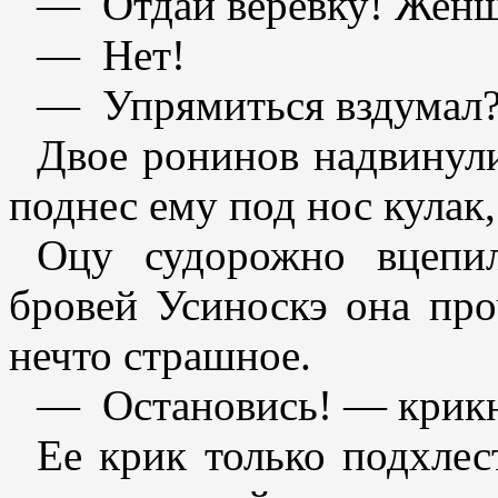
— Отдай веревку! Женщи
— Нет!
— Упрямиться вздумал?
Двое ронинов надвинули
поднес ему под нос кулак,
Оцу судорожно вцепи
бровей Усиноскэ она про
нечто страшное.
— Остановись! — крикн
Ее крик только подхлес