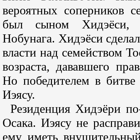
вероятных соперников 
был сыном Хидэёси, 
Нобунага. Хидэёси сделал
власти над семейством То
возраста, дававшего пра
Но победителем в битве 
Иэясу.
Резиденция Хидэёри по
Осака. Иэясу не расправ
ему иметь внушительный