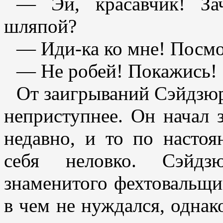
— Эй, красавчик! За
шляпой?
— Иди-ка ко мне! Посмо
— Не робей! Покажись!
От заигрываний Сэйдзюр
неприступнее. Он начал з
недавно, и то по настоя
себя неловко. Сэйд
знаменитого фехтовальщи
в чем не нуждался, однак